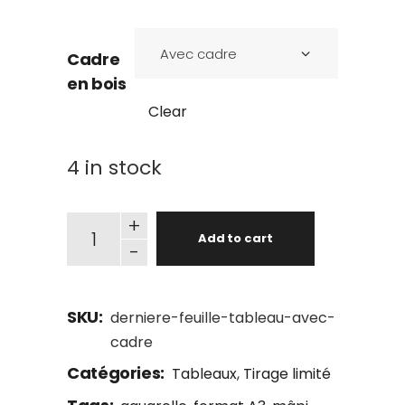
Avec cadre
Cadre
en bois
Clear
4 in stock
La dernière feuille d’automne (tableau) quantit
+
Add to cart
-
SKU:
derniere-feuille-tableau-avec-
cadre
Catégories:
Tableaux
,
Tirage limité