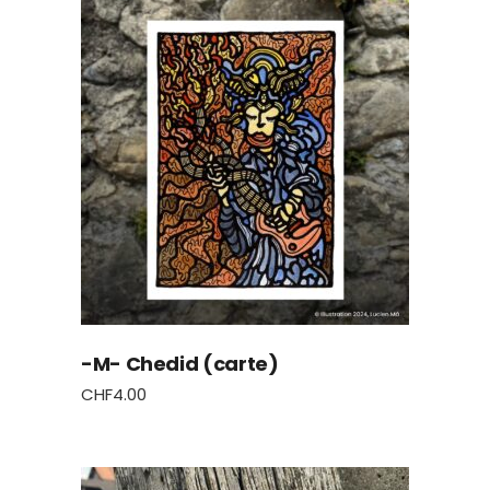
-M- Chedid (carte)
CHF
4.00