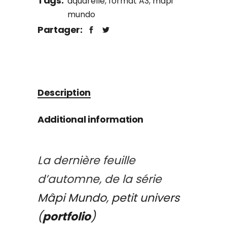
Tags:
aquarelle
,
format A3
,
mâpi
mundo
Partager:
Description
Additional information
La dernière feuille
d’automne, de la série
Mâpi Mundo
,
petit univers
(
portfolio
)