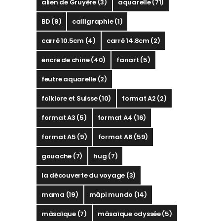
alien de Gruyère
(3)
aquarelle
(71)
BD
(8)
calligraphie
(1)
carré 10.5cm
(4)
carré 14.8cm
(2)
encre de chine
(40)
fanart
(5)
feutre aquarelle
(2)
folklore et Suisse
(10)
format A2
(2)
format A3
(5)
format A4
(16)
format A5
(9)
format A6
(59)
gouache
(7)
hug
(7)
la découverte du voyage
(3)
mama
(19)
mâpi mundo
(14)
mâsaïque
(7)
mâsaïque odyssée
(5)