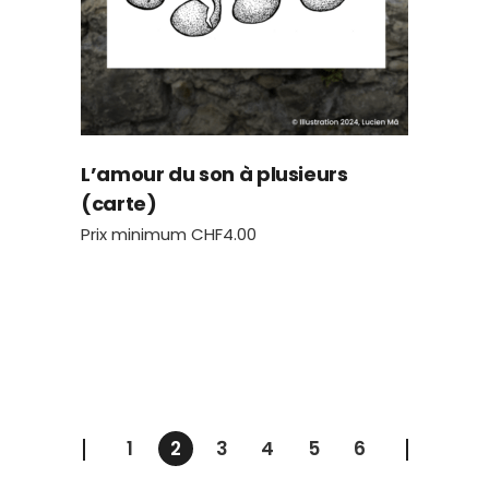
L’amour du son à plusieurs
(carte)
Prix minimum
CHF
4.00
1
2
3
4
5
6