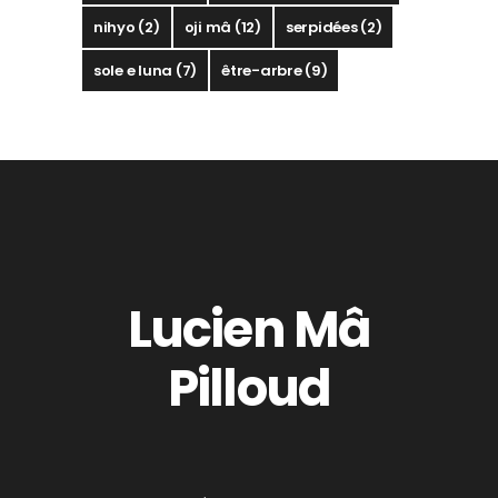
nihyo
(2)
oji mâ
(12)
serpidées
(2)
sole e luna
(7)
être-arbre
(9)
Lucien Mâ
Pilloud