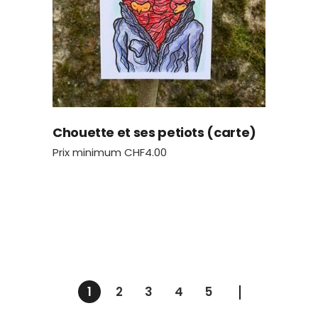
Chouette et ses petiots (carte)
Prix minimum
CHF
4.00
1
2
3
4
5