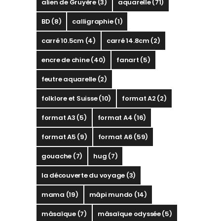
alien de Gruyère
(3)
aquarelle
(71)
BD
(8)
calligraphie
(1)
carré 10.5cm
(4)
carré 14.8cm
(2)
encre de chine
(40)
fanart
(5)
feutre aquarelle
(2)
folklore et Suisse
(10)
format A2
(2)
format A3
(5)
format A4
(16)
format A5
(9)
format A6
(59)
gouache
(7)
hug
(7)
la découverte du voyage
(3)
mama
(19)
mâpi mundo
(14)
mâsaïque
(7)
mâsaïque odyssée
(5)