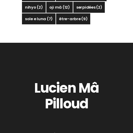
nihyo
(2)
oji mâ
(12)
serpidées
(2)
sole e luna
(7)
être-arbre
(9)
Lucien Mâ
Pilloud